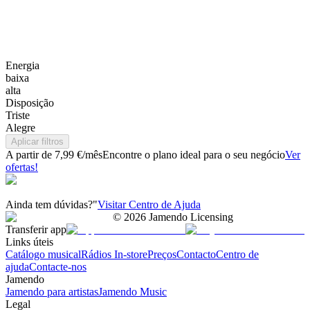
Energia
baixa
alta
Disposição
Triste
Alegre
Aplicar filtros
A partir de 7,99 €/mês
Encontre o plano ideal para o seu negócio
Ver
ofertas!
Ainda tem dúvidas?"
Visitar Centro de Ajuda
©
2026
Jamendo Licensing
Transferir app
Links úteis
Catálogo musical
Rádios In-store
Preços
Contacto
Centro de
ajuda
Contacte-nos
Jamendo
Jamendo para artistas
Jamendo Music
Legal