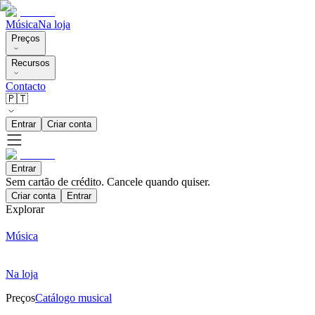
Música
Na loja
Preços
Recursos
Contacto
🇵🇹
Entrar
Criar conta
Entrar
Sem cartão de crédito. Cancele quando quiser.
Criar conta
Entrar
Explorar
Música
Na loja
Preços
Catálogo musical