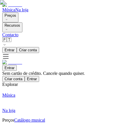
Música
Na loja
Preços
Recursos
Contacto
🇵🇹
Entrar
Criar conta
Entrar
Sem cartão de crédito. Cancele quando quiser.
Criar conta
Entrar
Explorar
Música
Na loja
Preços
Catálogo musical