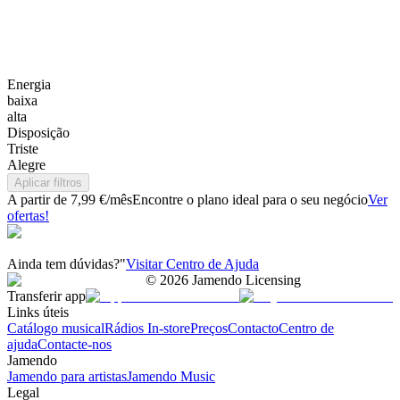
Energia
baixa
alta
Disposição
Triste
Alegre
Aplicar filtros
A partir de 7,99 €/mês
Encontre o plano ideal para o seu negócio
Ver
ofertas!
Ainda tem dúvidas?"
Visitar Centro de Ajuda
©
2026
Jamendo Licensing
Transferir app
Links úteis
Catálogo musical
Rádios In-store
Preços
Contacto
Centro de
ajuda
Contacte-nos
Jamendo
Jamendo para artistas
Jamendo Music
Legal