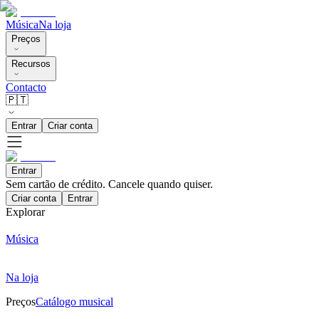
Música
Na loja
Preços
Recursos
Contacto
🇵🇹
Entrar
Criar conta
Entrar
Sem cartão de crédito. Cancele quando quiser.
Criar conta
Entrar
Explorar
Música
Na loja
Preços
Catálogo musical