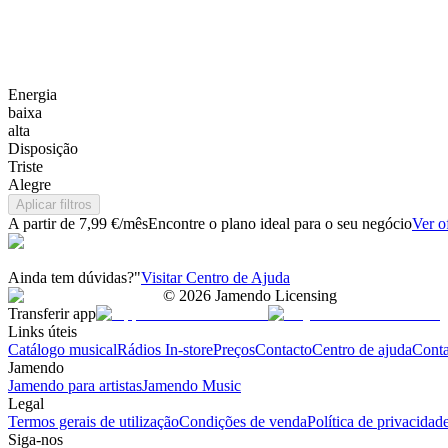
Energia
baixa
alta
Disposição
Triste
Alegre
Aplicar filtros
A partir de 7,99 €/mês
Encontre o plano ideal para o seu negócio
Ver o
Ainda tem dúvidas?"
Visitar Centro de Ajuda
©
2026
Jamendo Licensing
Transferir app
Links úteis
Catálogo musical
Rádios In-store
Preços
Contacto
Centro de ajuda
Conta
Jamendo
Jamendo para artistas
Jamendo Music
Legal
Termos gerais de utilização
Condições de venda
Política de privacidad
Siga-nos