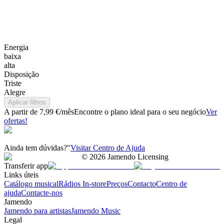
Energia
baixa
alta
Disposição
Triste
Alegre
Aplicar filtros
A partir de 7,99 €/mês
Encontre o plano ideal para o seu negócio
Ver
ofertas!
Ainda tem dúvidas?"
Visitar Centro de Ajuda
©
2026
Jamendo Licensing
Transferir app
Links úteis
Catálogo musical
Rádios In-store
Preços
Contacto
Centro de
ajuda
Contacte-nos
Jamendo
Jamendo para artistas
Jamendo Music
Legal