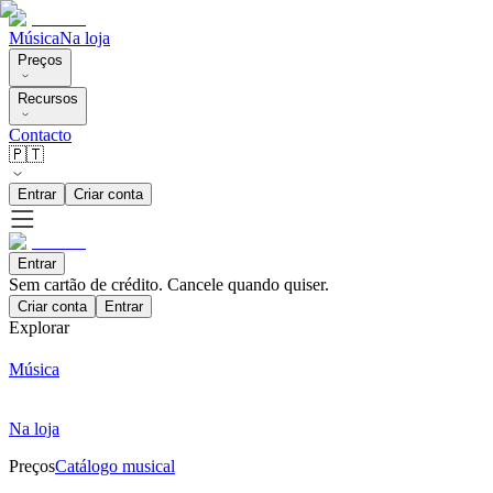
Música
Na loja
Preços
Recursos
Contacto
🇵🇹
Entrar
Criar conta
Entrar
Sem cartão de crédito. Cancele quando quiser.
Criar conta
Entrar
Explorar
Música
Na loja
Preços
Catálogo musical