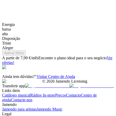
Energia
baixa
alta
Disposição
Triste
Alegre
Aplicar filtros
A partir de 7,99 €/mês
Encontre o plano ideal para o seu negócio
Ver
ofertas!
Ainda tem dúvidas?"
Visitar Centro de Ajuda
©
2026
Jamendo Licensing
Transferir app
Links úteis
Catálogo musical
Rádios In-store
Preços
Contacto
Centro de
ajuda
Contacte-nos
Jamendo
Jamendo para artistas
Jamendo Music
Legal