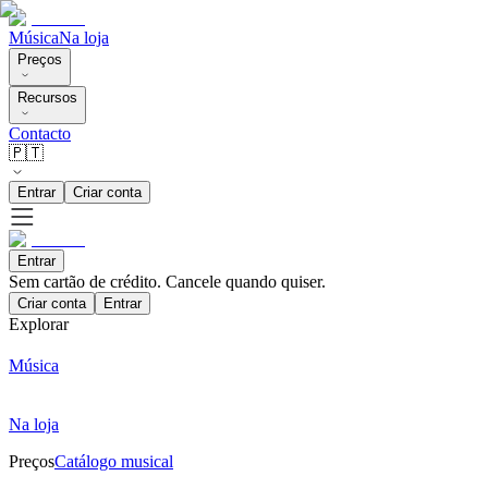
Música
Na loja
Preços
Recursos
Contacto
🇵🇹
Entrar
Criar conta
Entrar
Sem cartão de crédito. Cancele quando quiser.
Criar conta
Entrar
Explorar
Música
Na loja
Preços
Catálogo musical