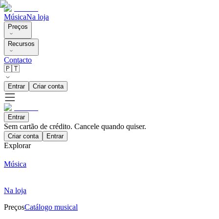
Música
Na loja
Preços
Recursos
Contacto
🇵🇹
Entrar
Criar conta
Entrar
Sem cartão de crédito. Cancele quando quiser.
Criar conta
Entrar
Explorar
Música
Na loja
Preços
Catálogo musical