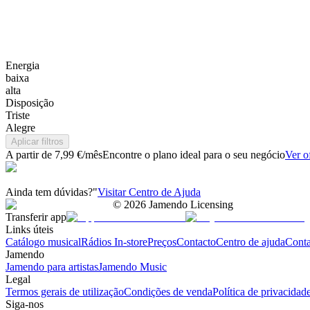
Energia
baixa
alta
Disposição
Triste
Alegre
Aplicar filtros
A partir de 7,99 €/mês
Encontre o plano ideal para o seu negócio
Ver o
Ainda tem dúvidas?"
Visitar Centro de Ajuda
©
2026
Jamendo Licensing
Transferir app
Links úteis
Catálogo musical
Rádios In-store
Preços
Contacto
Centro de ajuda
Conta
Jamendo
Jamendo para artistas
Jamendo Music
Legal
Termos gerais de utilização
Condições de venda
Política de privacidad
Siga-nos