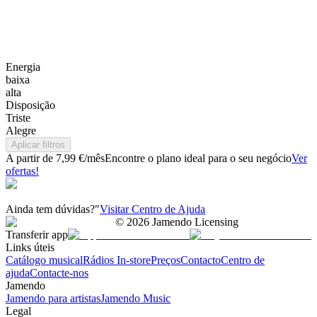
Energia
baixa
alta
Disposição
Triste
Alegre
Aplicar filtros
A partir de 7,99 €/mês
Encontre o plano ideal para o seu negócio
Ver
ofertas!
Ainda tem dúvidas?"
Visitar Centro de Ajuda
©
2026
Jamendo Licensing
Transferir app
Links úteis
Catálogo musical
Rádios In-store
Preços
Contacto
Centro de
ajuda
Contacte-nos
Jamendo
Jamendo para artistas
Jamendo Music
Legal