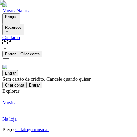
Música
Na loja
Preços
Recursos
Contacto
🇵🇹
Entrar
Criar conta
Entrar
Sem cartão de crédito. Cancele quando quiser.
Criar conta
Entrar
Explorar
Música
Na loja
Preços
Catálogo musical