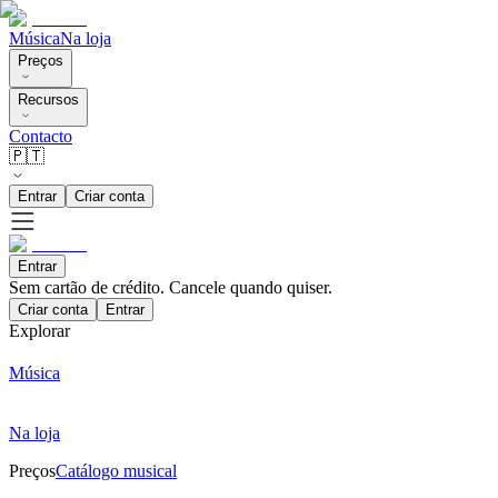
Música
Na loja
Preços
Recursos
Contacto
🇵🇹
Entrar
Criar conta
Entrar
Sem cartão de crédito. Cancele quando quiser.
Criar conta
Entrar
Explorar
Música
Na loja
Preços
Catálogo musical