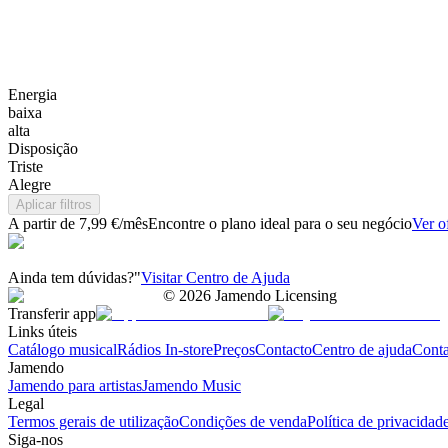
Energia
baixa
alta
Disposição
Triste
Alegre
Aplicar filtros
A partir de 7,99 €/mês
Encontre o plano ideal para o seu negócio
Ver o
Ainda tem dúvidas?"
Visitar Centro de Ajuda
©
2026
Jamendo Licensing
Transferir app
Links úteis
Catálogo musical
Rádios In-store
Preços
Contacto
Centro de ajuda
Conta
Jamendo
Jamendo para artistas
Jamendo Music
Legal
Termos gerais de utilização
Condições de venda
Política de privacidad
Siga-nos