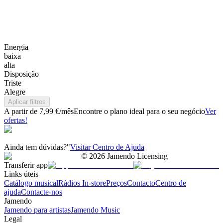
Energia
baixa
alta
Disposição
Triste
Alegre
Aplicar filtros
A partir de 7,99 €/mês
Encontre o plano ideal para o seu negócio
Ver
ofertas!
Ainda tem dúvidas?"
Visitar Centro de Ajuda
©
2026
Jamendo Licensing
Transferir app
Links úteis
Catálogo musical
Rádios In-store
Preços
Contacto
Centro de
ajuda
Contacte-nos
Jamendo
Jamendo para artistas
Jamendo Music
Legal