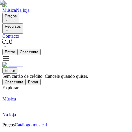
Música
Na loja
Preços
Recursos
Contacto
🇵🇹
Entrar
Criar conta
Entrar
Sem cartão de crédito. Cancele quando quiser.
Criar conta
Entrar
Explorar
Música
Na loja
Preços
Catálogo musical