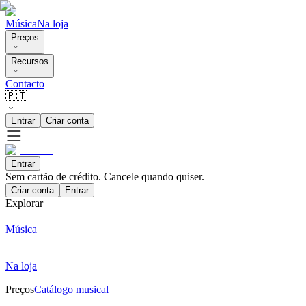
Música
Na loja
Preços
Recursos
Contacto
🇵🇹
Entrar
Criar conta
Entrar
Sem cartão de crédito. Cancele quando quiser.
Criar conta
Entrar
Explorar
Música
Na loja
Preços
Catálogo musical