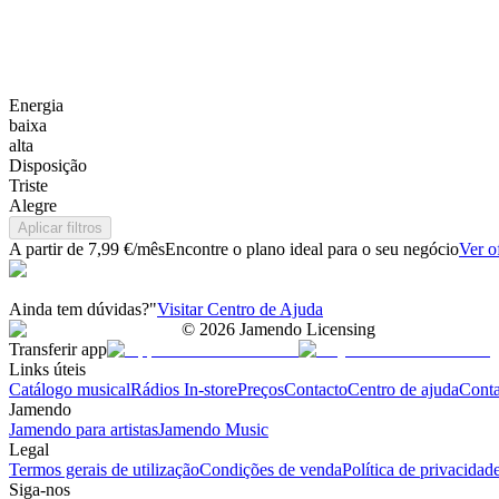
Energia
baixa
alta
Disposição
Triste
Alegre
Aplicar filtros
A partir de 7,99 €/mês
Encontre o plano ideal para o seu negócio
Ver o
Ainda tem dúvidas?"
Visitar Centro de Ajuda
©
2026
Jamendo Licensing
Transferir app
Links úteis
Catálogo musical
Rádios In-store
Preços
Contacto
Centro de ajuda
Conta
Jamendo
Jamendo para artistas
Jamendo Music
Legal
Termos gerais de utilização
Condições de venda
Política de privacidad
Siga-nos