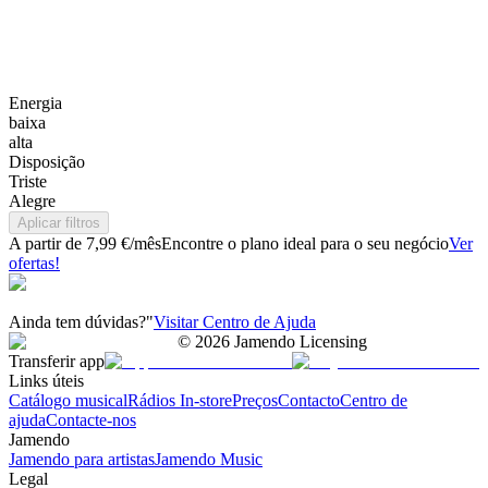
Energia
baixa
alta
Disposição
Triste
Alegre
Aplicar filtros
A partir de 7,99 €/mês
Encontre o plano ideal para o seu negócio
Ver
ofertas!
Ainda tem dúvidas?"
Visitar Centro de Ajuda
©
2026
Jamendo Licensing
Transferir app
Links úteis
Catálogo musical
Rádios In-store
Preços
Contacto
Centro de
ajuda
Contacte-nos
Jamendo
Jamendo para artistas
Jamendo Music
Legal