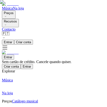
Música
Na loja
Preços
Recursos
Contacto
🇵🇹
Entrar
Criar conta
Entrar
Sem cartão de crédito. Cancele quando quiser.
Criar conta
Entrar
Explorar
Música
Na loja
Preços
Catálogo musical