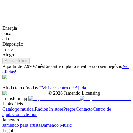
Energia
baixa
alta
Disposição
Triste
Alegre
Aplicar filtros
A partir de 7,99 €/mês
Encontre o plano ideal para o seu negócio
Ver
ofertas!
Ainda tem dúvidas?"
Visitar Centro de Ajuda
©
2026
Jamendo Licensing
Transferir app
Links úteis
Catálogo musical
Rádios In-store
Preços
Contacto
Centro de
ajuda
Contacte-nos
Jamendo
Jamendo para artistas
Jamendo Music
Legal