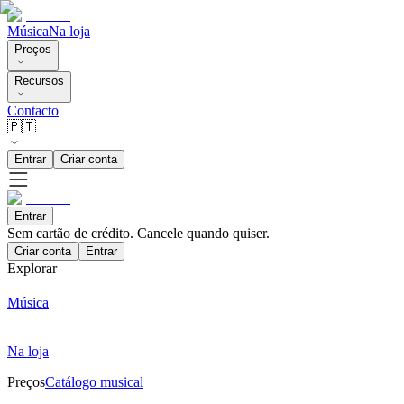
Música
Na loja
Preços
Recursos
Contacto
🇵🇹
Entrar
Criar conta
Entrar
Sem cartão de crédito. Cancele quando quiser.
Criar conta
Entrar
Explorar
Música
Na loja
Preços
Catálogo musical