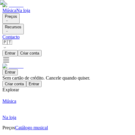
Música
Na loja
Preços
Recursos
Contacto
🇵🇹
Entrar
Criar conta
Entrar
Sem cartão de crédito. Cancele quando quiser.
Criar conta
Entrar
Explorar
Música
Na loja
Preços
Catálogo musical