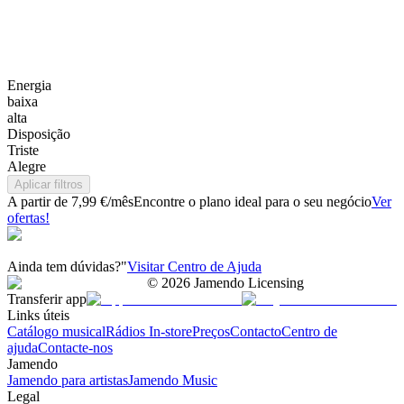
Energia
baixa
alta
Disposição
Triste
Alegre
Aplicar filtros
A partir de 7,99 €/mês
Encontre o plano ideal para o seu negócio
Ver
ofertas!
Ainda tem dúvidas?"
Visitar Centro de Ajuda
©
2026
Jamendo Licensing
Transferir app
Links úteis
Catálogo musical
Rádios In-store
Preços
Contacto
Centro de
ajuda
Contacte-nos
Jamendo
Jamendo para artistas
Jamendo Music
Legal