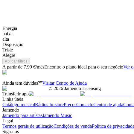
Energia
baixa
alta
Disposição
Triste
Alegre
Aplicar filtros
A partir de 7,99 €/mês
Encontre o plano ideal para o seu negócio
Ver o
Ainda tem dúvidas?"
Visitar Centro de Ajuda
©
2026
Jamendo Licensing
Transferir app
Links úteis
Catálogo musical
Rádios In-store
Preços
Contacto
Centro de ajuda
Conta
Jamendo
Jamendo para artistas
Jamendo Music
Legal
Termos gerais de utilização
Condições de venda
Política de privacidad
Siga-nos