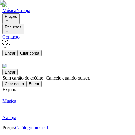
Música
Na loja
Preços
Recursos
Contacto
🇵🇹
Entrar
Criar conta
Entrar
Sem cartão de crédito. Cancele quando quiser.
Criar conta
Entrar
Explorar
Música
Na loja
Preços
Catálogo musical