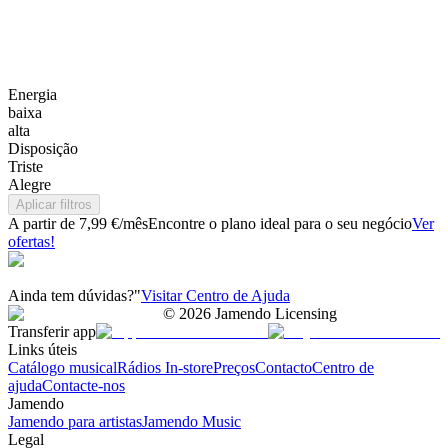
Energia
baixa
alta
Disposição
Triste
Alegre
Aplicar filtros
A partir de 7,99 €/mês
Encontre o plano ideal para o seu negócio
Ver
ofertas!
Ainda tem dúvidas?"
Visitar Centro de Ajuda
©
2026
Jamendo Licensing
Transferir app
Links úteis
Catálogo musical
Rádios In-store
Preços
Contacto
Centro de
ajuda
Contacte-nos
Jamendo
Jamendo para artistas
Jamendo Music
Legal