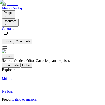
Música
Na loja
Preços
Recursos
Contacto
🇵🇹
Entrar
Criar conta
Entrar
Sem cartão de crédito. Cancele quando quiser.
Criar conta
Entrar
Explorar
Música
Na loja
Preços
Catálogo musical