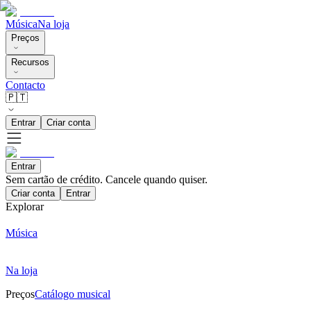
Música
Na loja
Preços
Recursos
Contacto
🇵🇹
Entrar
Criar conta
Entrar
Sem cartão de crédito. Cancele quando quiser.
Criar conta
Entrar
Explorar
Música
Na loja
Preços
Catálogo musical