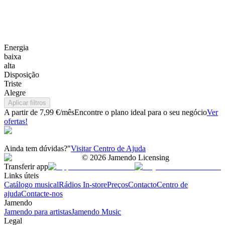
Energia
baixa
alta
Disposição
Triste
Alegre
Aplicar filtros
A partir de 7,99 €/mês
Encontre o plano ideal para o seu negócio
Ver
ofertas!
Ainda tem dúvidas?"
Visitar Centro de Ajuda
©
2026
Jamendo Licensing
Transferir app
Links úteis
Catálogo musical
Rádios In-store
Preços
Contacto
Centro de
ajuda
Contacte-nos
Jamendo
Jamendo para artistas
Jamendo Music
Legal