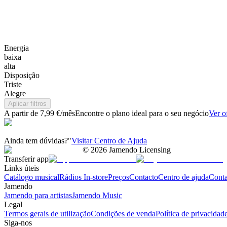
Energia
baixa
alta
Disposição
Triste
Alegre
Aplicar filtros
A partir de 7,99 €/mês
Encontre o plano ideal para o seu negócio
Ver o
Ainda tem dúvidas?"
Visitar Centro de Ajuda
©
2026
Jamendo Licensing
Transferir app
Links úteis
Catálogo musical
Rádios In-store
Preços
Contacto
Centro de ajuda
Conta
Jamendo
Jamendo para artistas
Jamendo Music
Legal
Termos gerais de utilização
Condições de venda
Política de privacidad
Siga-nos