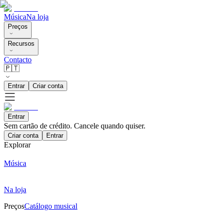
Música
Na loja
Preços
Recursos
Contacto
🇵🇹
Entrar
Criar conta
Entrar
Sem cartão de crédito. Cancele quando quiser.
Criar conta
Entrar
Explorar
Música
Na loja
Preços
Catálogo musical