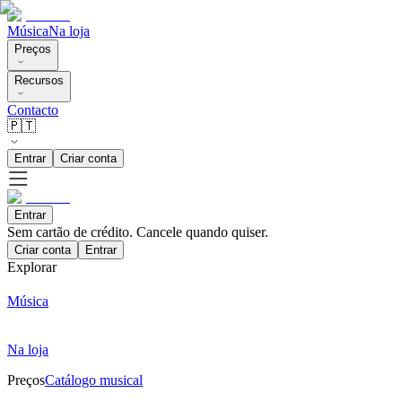
Música
Na loja
Preços
Recursos
Contacto
🇵🇹
Entrar
Criar conta
Entrar
Sem cartão de crédito. Cancele quando quiser.
Criar conta
Entrar
Explorar
Música
Na loja
Preços
Catálogo musical