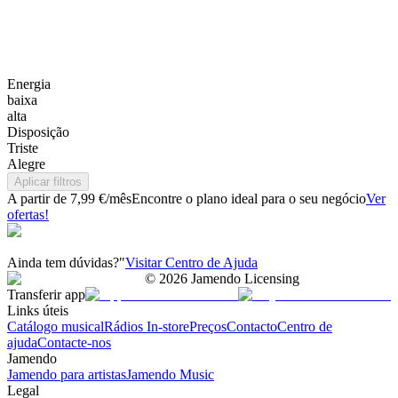
Energia
baixa
alta
Disposição
Triste
Alegre
Aplicar filtros
A partir de 7,99 €/mês
Encontre o plano ideal para o seu negócio
Ver
ofertas!
Ainda tem dúvidas?"
Visitar Centro de Ajuda
©
2026
Jamendo Licensing
Transferir app
Links úteis
Catálogo musical
Rádios In-store
Preços
Contacto
Centro de
ajuda
Contacte-nos
Jamendo
Jamendo para artistas
Jamendo Music
Legal