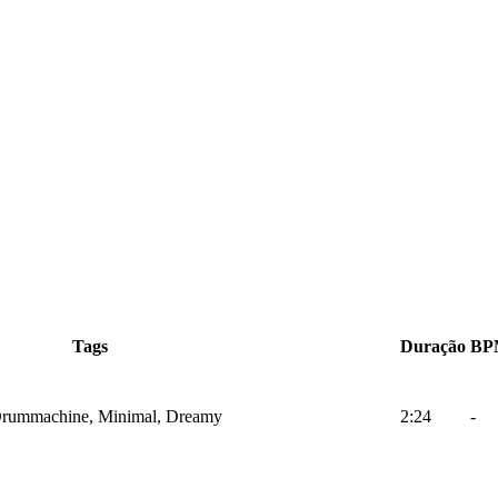
Tags
Duração
BP
, Drummachine, Minimal, Dreamy
2:24
-