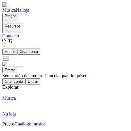
Música
Na loja
Preços
Recursos
Contacto
🇵🇹
Entrar
Criar conta
Entrar
Sem cartão de crédito. Cancele quando quiser.
Criar conta
Entrar
Explorar
Música
Na loja
Preços
Catálogo musical