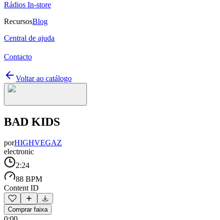
Rádios In-store
Recursos
Blog
Central de ajuda
Contacto
Voltar ao catálogo
BAD KIDS
por
HIGHVEGAZ
electronic
2:24
88 BPM
Content ID
Comprar faixa
0:00