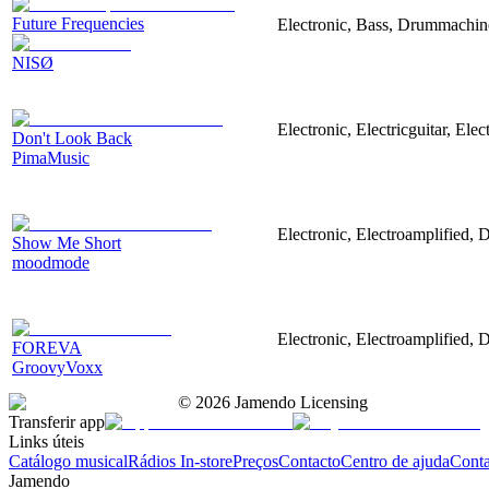
Future Frequencies
Electronic, Bass, Drummachin
NISØ
Electronic, Electricguitar, Ele
Don't Look Back
PimaMusic
Electronic, Electroamplified,
Show Me Short
moodmode
Electronic, Electroamplified,
FOREVA
GroovyVoxx
©
2026
Jamendo Licensing
Transferir app
Links úteis
Catálogo musical
Rádios In-store
Preços
Contacto
Centro de ajuda
Conta
Jamendo