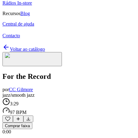
Rádios In-store
Recursos
Blog
Central de ajuda
Contacto
Voltar ao catálogo
For the Record
por
CC Gilmore
jazz/smooth jazz
3:29
97 BPM
Comprar faixa
0:00