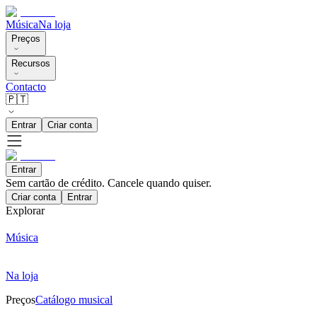
Música
Na loja
Preços
Recursos
Contacto
🇵🇹
Entrar
Criar conta
Entrar
Sem cartão de crédito. Cancele quando quiser.
Criar conta
Entrar
Explorar
Música
Na loja
Preços
Catálogo musical