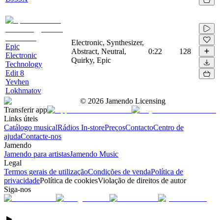
Electronic, Synthesizer,
Epic
Abstract, Neutral,
0:22
128
Electronic
Quirky, Epic
Technology
Edit 8
Yevhen
Lokhmatov
©
2026
Jamendo Licensing
Transferir app
Links úteis
Catálogo musical
Rádios In-store
Preços
Contacto
Centro de
ajuda
Contacte-nos
Jamendo
Jamendo para artistas
Jamendo Music
Legal
Termos gerais de utilização
Condições de venda
Política de
privacidade
Política de cookies
Violação de direitos de autor
Siga-nos