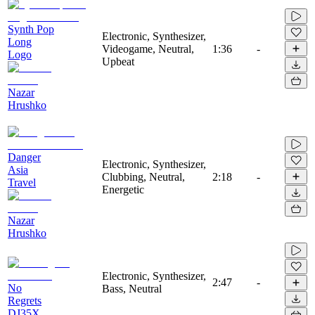
Synth Pop
Electronic, Synthesizer,
Long
Videogame, Neutral,
1:36
-
Logo
Upbeat
Nazar
Hrushko
Danger
Electronic, Synthesizer,
Asia
Clubbing, Neutral,
2:18
-
Travel
Energetic
Nazar
Hrushko
Electronic, Synthesizer,
2:47
-
No
Bass, Neutral
Regrets
DJ35X