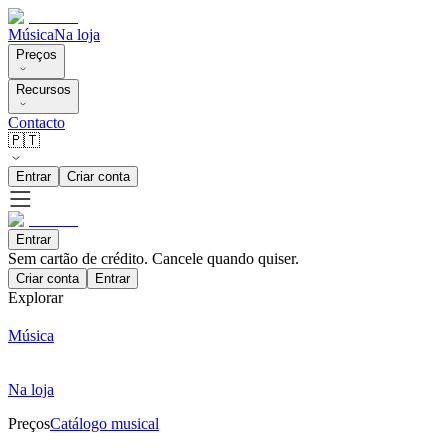
Música
Na loja
Preços
Recursos
Contacto
🇵🇹
Entrar
Criar conta
Entrar
Sem cartão de crédito. Cancele quando quiser.
Criar conta
Entrar
Explorar
Música
Na loja
Preços
Catálogo musical