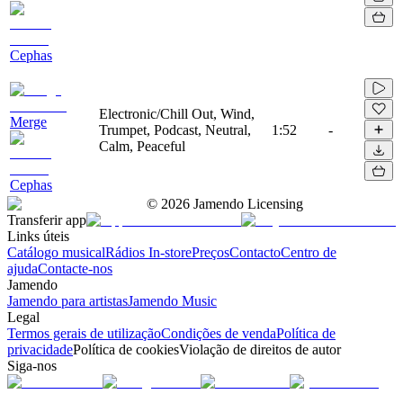
Cephas
Electronic/Chill Out, Wind,
Merge
Trumpet, Podcast, Neutral,
1:52
-
Calm, Peaceful
Cephas
©
2026
Jamendo Licensing
Transferir app
Links úteis
Catálogo musical
Rádios In-store
Preços
Contacto
Centro de
ajuda
Contacte-nos
Jamendo
Jamendo para artistas
Jamendo Music
Legal
Termos gerais de utilização
Condições de venda
Política de
privacidade
Política de cookies
Violação de direitos de autor
Siga-nos