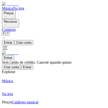
Música
Na loja
Preços
Recursos
Contacto
🇵🇹
Entrar
Criar conta
Entrar
Sem cartão de crédito. Cancele quando quiser.
Criar conta
Entrar
Explorar
Música
Na loja
Preços
Catálogo musical