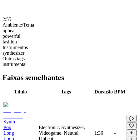
2:55
Ambiente/Tema
upbeat
powerful
fashion
Instrumentos
synthesizer
Outras tags
instrumental
Faixas semelhantes
Título
Tags
Duração
BPM
Synth
Pop
Electronic, Synthesizer,
Long
Videogame, Neutral,
1:36
-
Logo
Upbeat