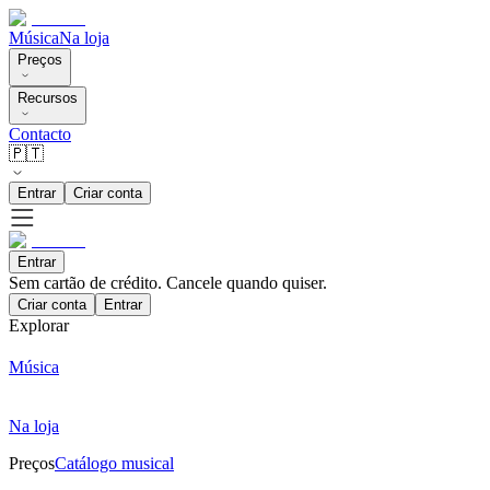
Música
Na loja
Preços
Recursos
Contacto
🇵🇹
Entrar
Criar conta
Entrar
Sem cartão de crédito. Cancele quando quiser.
Criar conta
Entrar
Explorar
Música
Na loja
Preços
Catálogo musical