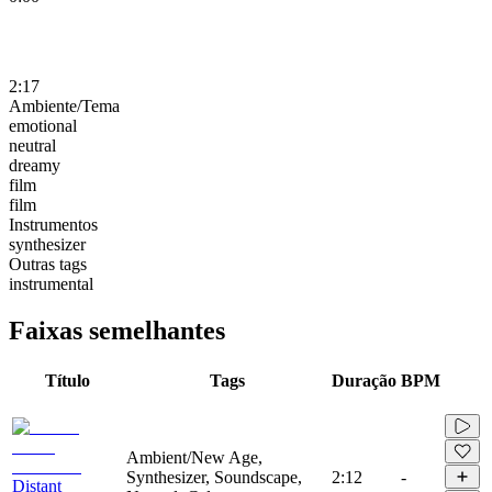
2:17
Ambiente/Tema
emotional
neutral
dreamy
film
film
Instrumentos
synthesizer
Outras tags
instrumental
Faixas semelhantes
Título
Tags
Duração
BPM
Ambient/New Age,
Synthesizer, Soundscape,
2:12
-
Distant