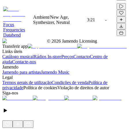
Ambient/New Age,
3:21
-
Synthesizer, Neutral
Focus
Frequencies
Databend
©
2026
Jamendo Licensing
Transferir app
Links úteis
Catálogo musical
Rádios In-store
Preços
Contacto
Centro de
ajuda
Contacte-nos
Jamendo
Jamendo para artistas
Jamendo Music
Legal
Termos gerais de utilização
Condições de venda
Política de
privacidade
Política de cookies
Violação de direitos de autor
Siga-nos