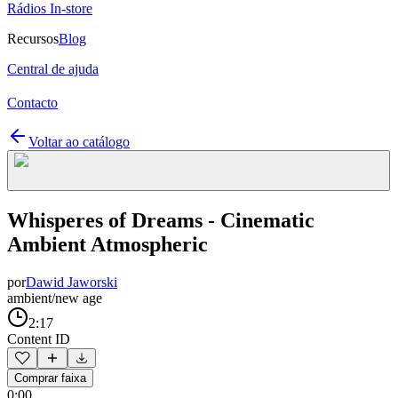
Rádios In-store
Recursos
Blog
Central de ajuda
Contacto
Voltar ao catálogo
Whisperes of Dreams - Cinematic
Ambient Atmospheric
por
Dawid Jaworski
ambient/new age
2:17
Content ID
Comprar faixa
0:00