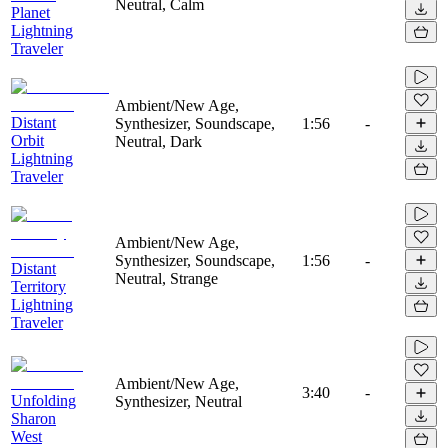
Neutral, Calm
Planet
Lightning
Traveler
Ambient/New Age,
Distant
Synthesizer, Soundscape,
1:56
-
Orbit
Neutral, Dark
Lightning
Traveler
Ambient/New Age,
Synthesizer, Soundscape,
1:56
-
Distant
Neutral, Strange
Territory
Lightning
Traveler
Ambient/New Age,
3:40
-
Unfolding
Synthesizer, Neutral
Sharon
West