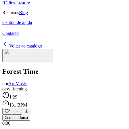
Rádios In-store
Recursos
Blog
Central de ajuda
Contacto
Voltar ao catálogo
Forest Time
por
Art Music
easy listening
1:29
131 BPM
Comprar faixa
0:00