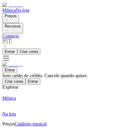
Música
Na loja
Preços
Recursos
Contacto
🇵🇹
Entrar
Criar conta
Entrar
Sem cartão de crédito. Cancele quando quiser.
Criar conta
Entrar
Explorar
Música
Na loja
Preços
Catálogo musical