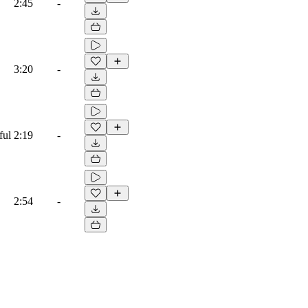
2:45
-
3:20
-
ful
2:19
-
2:54
-