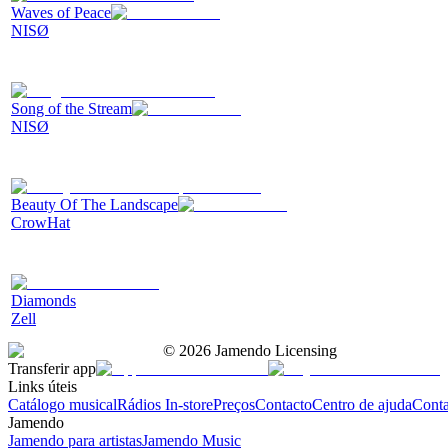
Waves of Peace
NISØ
Song of the Stream
NISØ
Beauty Of The Landscape
CrowHat
Diamonds
Zell
©
2026
Jamendo Licensing
Transferir app
Links úteis
Catálogo musical
Rádios In-store
Preços
Contacto
Centro de ajuda
Conta
Jamendo
Jamendo para artistas
Jamendo Music