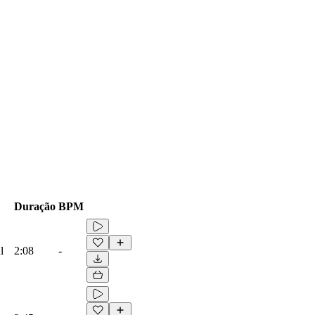
Duração
BPM
l
2:08
-