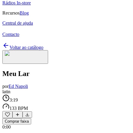
Rádios In-store
Recursos
Blog
Central de ajuda
Contacto
Voltar ao catálogo
Meu Lar
por
Ed Napoli
latin
3:19
133 BPM
Comprar faixa
0:00