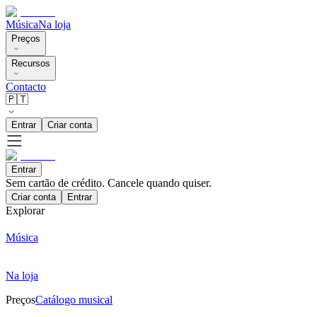
Música
Na loja
Preços
Recursos
Contacto
🇵🇹
Entrar
Criar conta
Entrar
Sem cartão de crédito. Cancele quando quiser.
Criar conta
Entrar
Explorar
Música
Na loja
Preços
Catálogo musical