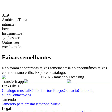
3:19
Ambiente/Tema
intimate
love
Instrumentos
synthesizer
Outras tags
vocal - male
Faixas semelhantes
Não foram encontradas faixas semelhantes
Não encontrámos faixas
com o mesmo estilo. Explore o catálogo.
©
2026
Jamendo Licensing
Transferir app
Links úteis
Catálogo musical
Rádios In-store
Preços
Contacto
Centro de
ajuda
Contacte-nos
Jamendo
Jamendo para artistas
Jamendo Music
Legal