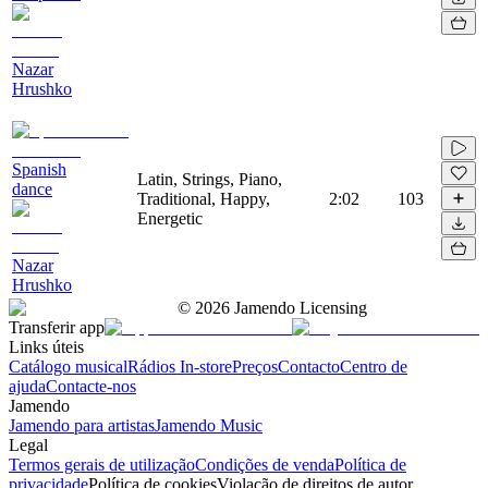
Nazar
Hrushko
Spanish
Latin, Strings, Piano,
dance
Traditional, Happy,
2:02
103
Energetic
Nazar
Hrushko
©
2026
Jamendo Licensing
Transferir app
Links úteis
Catálogo musical
Rádios In-store
Preços
Contacto
Centro de
ajuda
Contacte-nos
Jamendo
Jamendo para artistas
Jamendo Music
Legal
Termos gerais de utilização
Condições de venda
Política de
privacidade
Política de cookies
Violação de direitos de autor