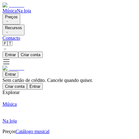
Música
Na loja
Preços
Recursos
Contacto
🇵🇹
Entrar
Criar conta
Entrar
Sem cartão de crédito. Cancele quando quiser.
Criar conta
Entrar
Explorar
Música
Na loja
Preços
Catálogo musical