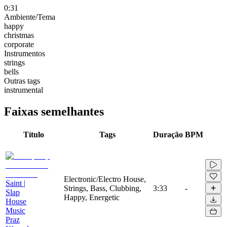
0:31
Ambiente/Tema
happy
christmas
corporate
Instrumentos
strings
bells
Outras tags
instrumental
Faixas semelhantes
Título
Tags
Duração
BPM
Electronic/Electro House,
Saint |
Strings, Bass, Clubbing,
3:33
-
Slap
Happy, Energetic
House
Music
Praz