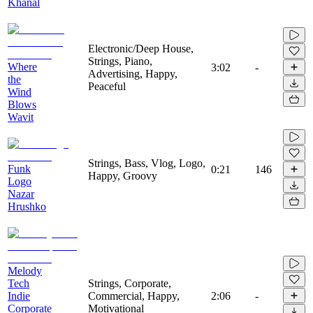
Khanal
Electronic/Deep House,
Strings, Piano,
Where
3:02
-
Advertising, Happy,
the
Peaceful
Wind
Blows
Wavit
Strings, Bass, Vlog, Logo,
Funk
0:21
146
Happy, Groovy
Logo
Nazar
Hrushko
Melody
Tech
Strings, Corporate,
Indie
Commercial, Happy,
2:06
-
Corporate
Motivational