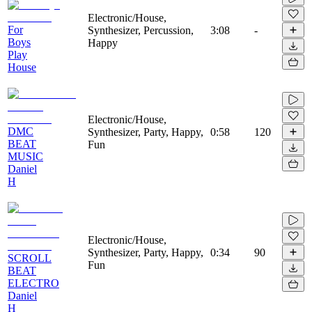
Electronic/House,
For
Synthesizer, Percussion,
3:08
-
Boys
Happy
Play
House
Electronic/House,
DMC
Synthesizer, Party, Happy,
0:58
120
BEAT
Fun
MUSIC
Daniel
H
Electronic/House,
Synthesizer, Party, Happy,
0:34
90
SCROLL
Fun
BEAT
ELECTRO
Daniel
H