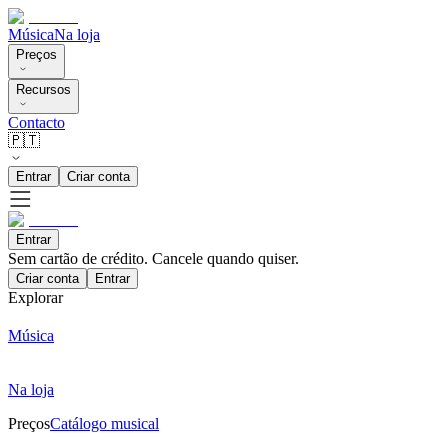
Música
Na loja
Preços
Recursos
Contacto
🇵🇹
Entrar
Criar conta
Entrar
Sem cartão de crédito. Cancele quando quiser.
Criar conta
Entrar
Explorar
Música
Na loja
Preços
Catálogo musical