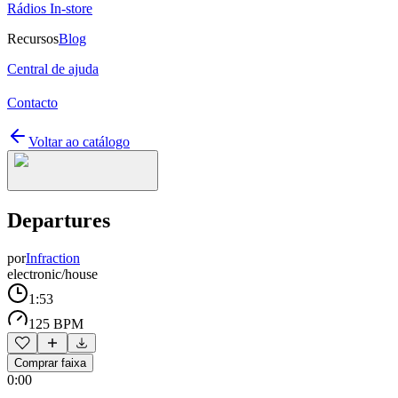
Rádios In-store
Recursos
Blog
Central de ajuda
Contacto
Voltar ao catálogo
Departures
por
Infraction
electronic/house
1:53
125 BPM
Comprar faixa
0:00