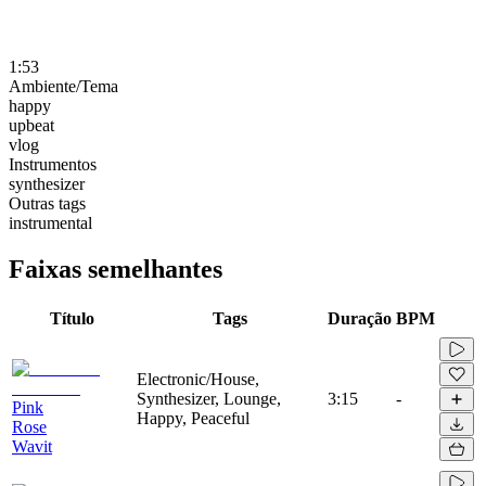
1:53
Ambiente/Tema
happy
upbeat
vlog
Instrumentos
synthesizer
Outras tags
instrumental
Faixas semelhantes
Título
Tags
Duração
BPM
Electronic/House,
Synthesizer, Lounge,
3:15
-
Pink
Happy, Peaceful
Rose
Wavit