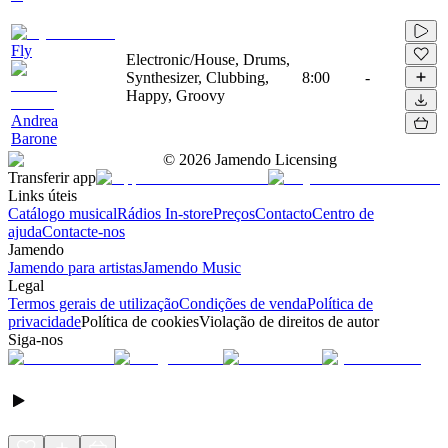
Fly
Electronic/House, Drums,
Synthesizer, Clubbing,
8:00
-
Happy, Groovy
Andrea
Barone
©
2026
Jamendo Licensing
Transferir app
Links úteis
Catálogo musical
Rádios In-store
Preços
Contacto
Centro de
ajuda
Contacte-nos
Jamendo
Jamendo para artistas
Jamendo Music
Legal
Termos gerais de utilização
Condições de venda
Política de
privacidade
Política de cookies
Violação de direitos de autor
Siga-nos