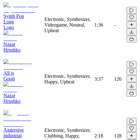
Synth Pop
Electronic, Synthesizer,
Long
Videogame, Neutral,
1:36
-
Logo
Upbeat
Nazar
Hrushko
All is
Electronic, Synthesizer,
Good
3:37
126
Happy, Upbeat
Nazar
Hrushko
Aggresive
Electronic, Synthesizer,
industrial
Clubbing, Happy,
2:18
128