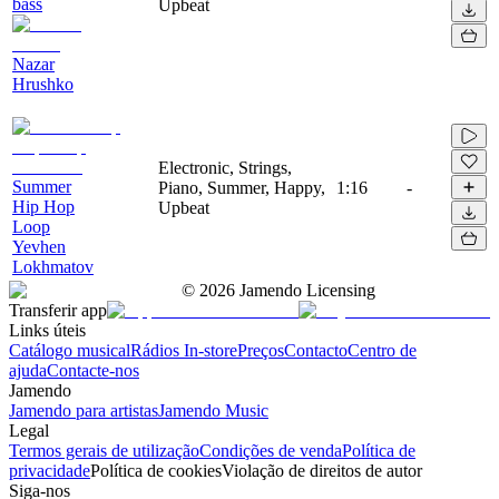
bass
Upbeat
Nazar
Hrushko
Electronic, Strings,
Summer
Piano, Summer, Happy,
1:16
-
Hip Hop
Upbeat
Loop
Yevhen
Lokhmatov
©
2026
Jamendo Licensing
Transferir app
Links úteis
Catálogo musical
Rádios In-store
Preços
Contacto
Centro de
ajuda
Contacte-nos
Jamendo
Jamendo para artistas
Jamendo Music
Legal
Termos gerais de utilização
Condições de venda
Política de
privacidade
Política de cookies
Violação de direitos de autor
Siga-nos