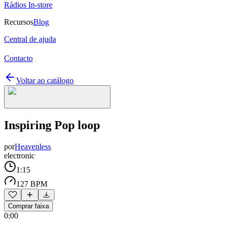
Rádios In-store
Recursos
Blog
Central de ajuda
Contacto
Voltar ao catálogo
Inspiring Pop loop
por
Heavenless
electronic
1:15
127 BPM
Comprar faixa
0:00