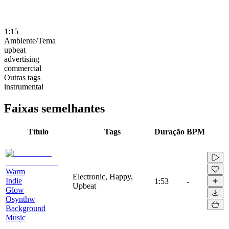
1:15
Ambiente/Tema
upbeat
advertising
commercial
Outras tags
instrumental
Faixas semelhantes
Título
Tags
Duração
BPM
Warm
Electronic, Happy,
Indie
1:53
-
Upbeat
Glow
Osynthw
Background
Music