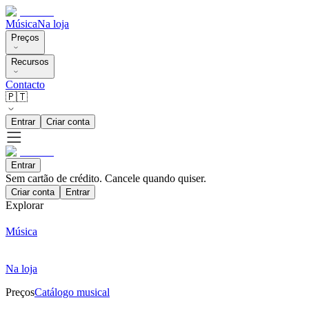
Música
Na loja
Preços
Recursos
Contacto
🇵🇹
Entrar
Criar conta
Entrar
Sem cartão de crédito. Cancele quando quiser.
Criar conta
Entrar
Explorar
Música
Na loja
Preços
Catálogo musical