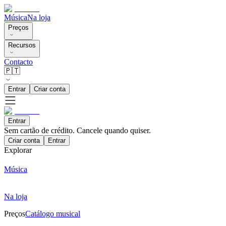
Música
Na loja
Preços
Recursos
Contacto
🇵🇹
Entrar
Criar conta
Entrar
Sem cartão de crédito. Cancele quando quiser.
Criar conta
Entrar
Explorar
Música
Na loja
Preços
Catálogo musical