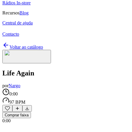
Rádios In-store
Recursos
Blog
Central de ajuda
Contacto
Voltar ao catálogo
Life Again
por
Nargo
0:00
97 BPM
Comprar faixa
0:00