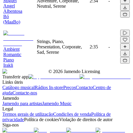
Miguel
Adventure, Corporate,
2:34
-
Angel
Neutral, Serene
Albentosa
Bó
(MaaBo)
Strings, Piano,
Presentation, Corporate,
2:35
-
Ambient
Sad, Serene
Romantic
Piano
Irakli
©
2026
Jamendo Licensing
Transferir app
Links úteis
Catálogo musical
Rádios In-store
Preços
Contacto
Centro de
ajuda
Contacte-nos
Jamendo
Jamendo para artistas
Jamendo Music
Legal
Termos gerais de utilização
Condições de venda
Política de
privacidade
Política de cookies
Violação de direitos de autor
Siga-nos