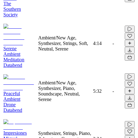
The
Southern
Society
Ambient/New Age,
Synthesizer, Strings, Soft,
4:14
-
Serene
Neutral, Serene
Ambient
Meditation
Databend
Ambient/New Age,
Synthesizer, Piano,
5:32
-
Peaceful
Soundscape, Neutral,
Ambient
Serene
Drone
Databend
Impresiones
Synthesizer, Strings, Piano,