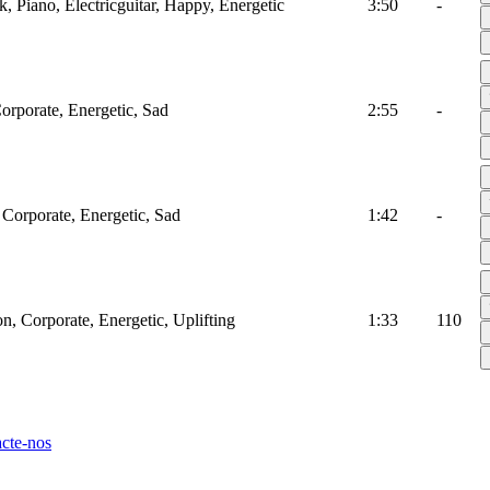
k, Piano, Electricguitar, Happy, Energetic
3:50
-
Corporate, Energetic, Sad
2:55
-
 Corporate, Energetic, Sad
1:42
-
on, Corporate, Energetic, Uplifting
1:33
110
cte-nos