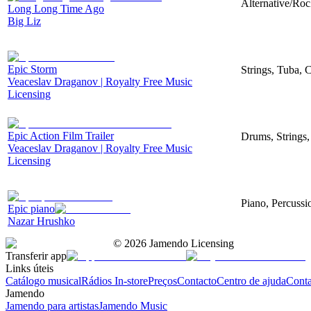
Alternative/Roc
Long Long Time Ago
Big Liz
Epic Storm
Strings, Tuba, 
Veaceslav Draganov | Royalty Free Music
Licensing
Epic Action Film Trailer
Drums, Strings,
Veaceslav Draganov | Royalty Free Music
Licensing
Piano, Percussi
Epic piano
Nazar Hrushko
©
2026
Jamendo Licensing
Transferir app
Links úteis
Catálogo musical
Rádios In-store
Preços
Contacto
Centro de ajuda
Conta
Jamendo
Jamendo para artistas
Jamendo Music