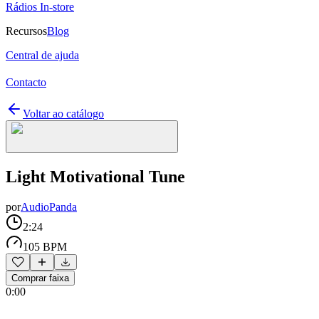
Rádios In-store
Recursos
Blog
Central de ajuda
Contacto
Voltar ao catálogo
Light Motivational Tune
por
AudioPanda
2:24
105 BPM
Comprar faixa
0:00