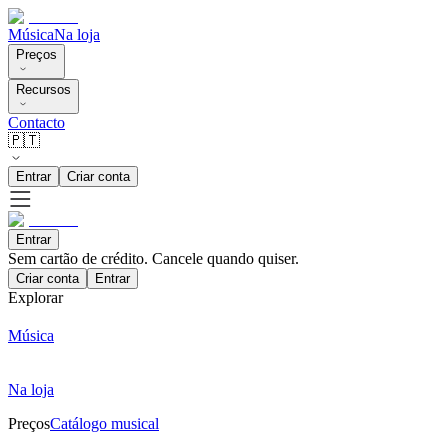
Música
Na loja
Preços
Recursos
Contacto
🇵🇹
Entrar
Criar conta
Entrar
Sem cartão de crédito. Cancele quando quiser.
Criar conta
Entrar
Explorar
Música
Na loja
Preços
Catálogo musical