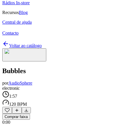
Rádios In-store
Recursos
Blog
Central de ajuda
Contacto
Voltar ao catálogo
Bubbles
por
AudioSphere
electronic
1:57
120 BPM
Comprar faixa
0:00