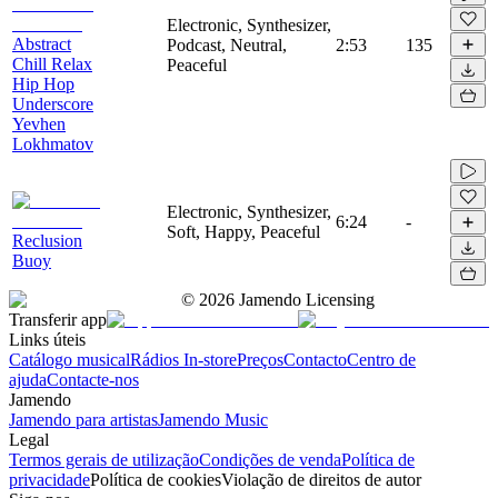
Electronic, Synthesizer,
Abstract
Podcast, Neutral,
2:53
135
Chill Relax
Peaceful
Hip Hop
Underscore
Yevhen
Lokhmatov
Electronic, Synthesizer,
6:24
-
Soft, Happy, Peaceful
Reclusion
Buoy
©
2026
Jamendo Licensing
Transferir app
Links úteis
Catálogo musical
Rádios In-store
Preços
Contacto
Centro de
ajuda
Contacte-nos
Jamendo
Jamendo para artistas
Jamendo Music
Legal
Termos gerais de utilização
Condições de venda
Política de
privacidade
Política de cookies
Violação de direitos de autor