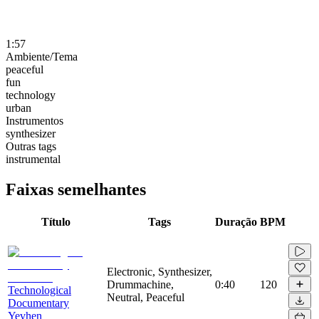
1:57
Ambiente/Tema
peaceful
fun
technology
urban
Instrumentos
synthesizer
Outras tags
instrumental
Faixas semelhantes
Título
Tags
Duração
BPM
Electronic, Synthesizer,
Drummachine,
0:40
120
Technological
Neutral, Peaceful
Documentary
Yevhen