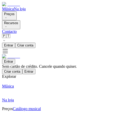
Música
Na loja
Preços
Recursos
Contacto
🇵🇹
Entrar
Criar conta
Entrar
Sem cartão de crédito. Cancele quando quiser.
Criar conta
Entrar
Explorar
Música
Na loja
Preços
Catálogo musical