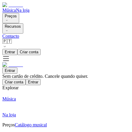
Música
Na loja
Preços
Recursos
Contacto
🇵🇹
Entrar
Criar conta
Entrar
Sem cartão de crédito. Cancele quando quiser.
Criar conta
Entrar
Explorar
Música
Na loja
Preços
Catálogo musical