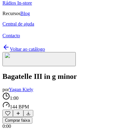
Rádios In-store
Recursos
Blog
Central de ajuda
Contacto
Voltar ao catálogo
Bagatelle III in g minor
por
Yagan Kiely
1:00
144 BPM
Comprar faixa
0:00