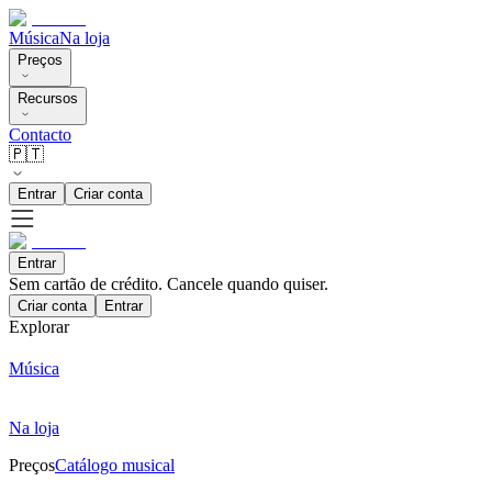
Música
Na loja
Preços
Recursos
Contacto
🇵🇹
Entrar
Criar conta
Entrar
Sem cartão de crédito. Cancele quando quiser.
Criar conta
Entrar
Explorar
Música
Na loja
Preços
Catálogo musical