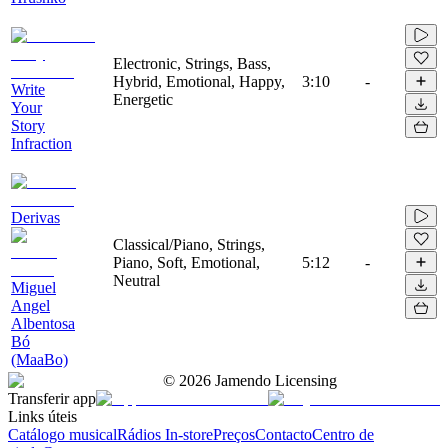
Electronic, Strings, Bass,
Hybrid, Emotional, Happy,
3:10
-
Write
Energetic
Your
Story
Infraction
Derivas
Classical/Piano, Strings,
Piano, Soft, Emotional,
5:12
-
Neutral
Miguel
Angel
Albentosa
Bó
(MaaBo)
©
2026
Jamendo Licensing
Transferir app
Links úteis
Catálogo musical
Rádios In-store
Preços
Contacto
Centro de