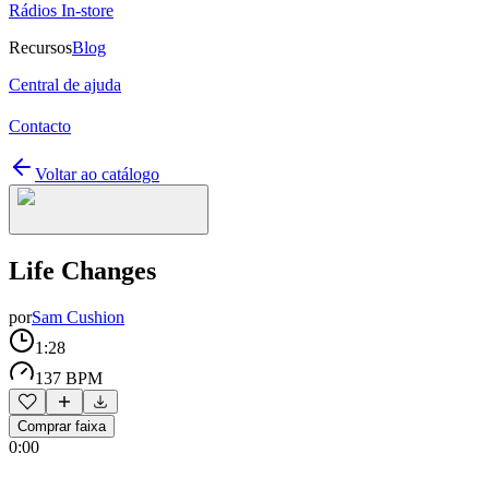
Rádios In-store
Recursos
Blog
Central de ajuda
Contacto
Voltar ao catálogo
Life Changes
por
Sam Cushion
1:28
137 BPM
Comprar faixa
0:00