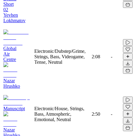
Short
02
Yevhen
Lokhmatov
Global
Electronic/Dubstep/Grime,
Air
Strings, Bass, Videogame,
2:08
-
Centre
Tense, Neutral
Nazar
Hrushko
Manuscript
Electronic/House, Strings,
Bass, Atmospheric,
2:50
-
Emotional, Neutral
Nazar
Hrushko