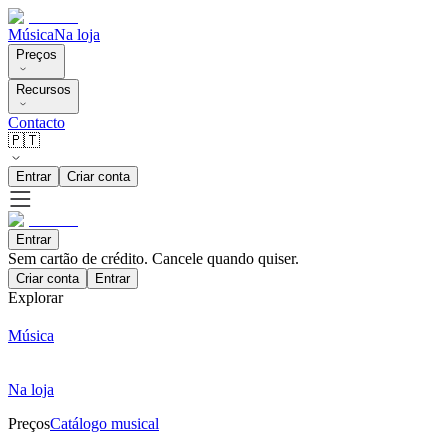
Música
Na loja
Preços
Recursos
Contacto
🇵🇹
Entrar
Criar conta
Entrar
Sem cartão de crédito. Cancele quando quiser.
Criar conta
Entrar
Explorar
Música
Na loja
Preços
Catálogo musical