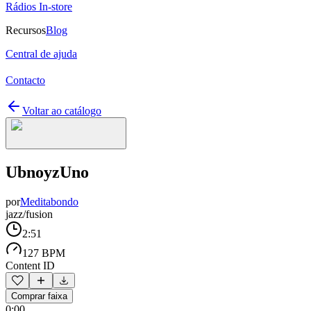
Rádios In-store
Recursos
Blog
Central de ajuda
Contacto
Voltar ao catálogo
UbnoyzUno
por
Meditabondo
jazz/fusion
2:51
127 BPM
Content ID
Comprar faixa
0:00