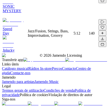
SONIC
MYSTERY
Speed
Jazz/Fusion, Strings, Bass,
Day
5:12
140
Improvisation, Groovy
Jplucky
©
2026
Jamendo Licensing
Transferir app
Links úteis
Catálogo musical
Rádios In-store
Preços
Contacto
Centro de
ajuda
Contacte-nos
Jamendo
Jamendo para artistas
Jamendo Music
Legal
Termos gerais de utilização
Condições de venda
Política de
privacidade
Política de cookies
Violação de direitos de autor
Siga-nos