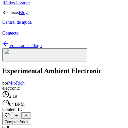
Rádios In-store
Recursos
Blog
Central de ajuda
Contacto
Voltar ao catálogo
Experimental Ambient Electronic
por
Mit-Rich
electronic
2:19
84 BPM
Content ID
Comprar faixa
0:00