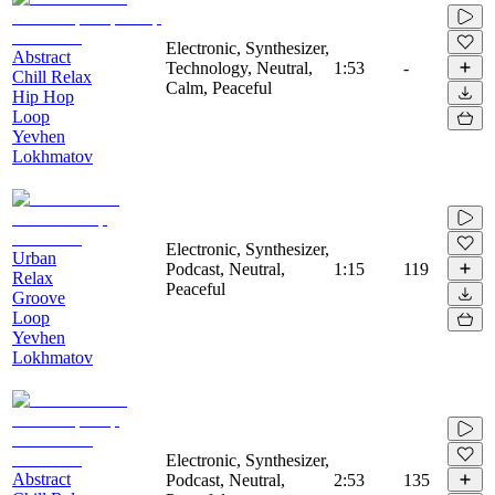
Electronic, Synthesizer,
Abstract
Technology, Neutral,
1:53
-
Chill Relax
Calm, Peaceful
Hip Hop
Loop
Yevhen
Lokhmatov
Electronic, Synthesizer,
Urban
Podcast, Neutral,
1:15
119
Relax
Peaceful
Groove
Loop
Yevhen
Lokhmatov
Electronic, Synthesizer,
Abstract
Podcast, Neutral,
2:53
135