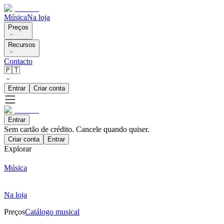
Música
Na loja
Preços
Recursos
Contacto
🇵🇹
Entrar
Criar conta
Entrar
Sem cartão de crédito. Cancele quando quiser.
Criar conta
Entrar
Explorar
Música
Na loja
Preços
Catálogo musical