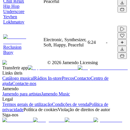
Chill Relax
Peaceful
Hip Hop
Underscore
Yevhen
Lokhmatov
Electronic, Synthesizer,
6:24
-
Soft, Happy, Peaceful
Reclusion
Buoy
©
2026
Jamendo Licensing
Transferir app
Links úteis
Catálogo musical
Rádios In-store
Preços
Contacto
Centro de
ajuda
Contacte-nos
Jamendo
Jamendo para artistas
Jamendo Music
Legal
Termos gerais de utilização
Condições de venda
Política de
privacidade
Política de cookies
Violação de direitos de autor
Siga-nos