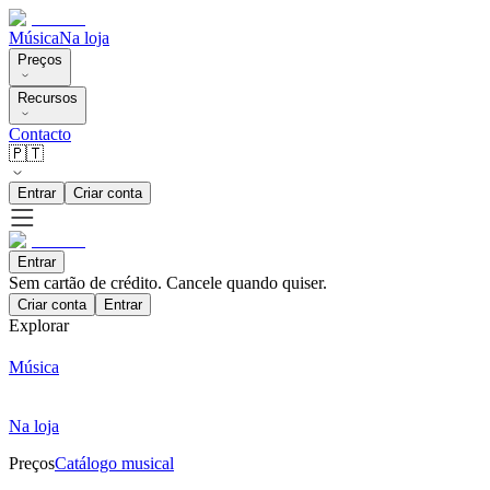
Música
Na loja
Preços
Recursos
Contacto
🇵🇹
Entrar
Criar conta
Entrar
Sem cartão de crédito. Cancele quando quiser.
Criar conta
Entrar
Explorar
Música
Na loja
Preços
Catálogo musical