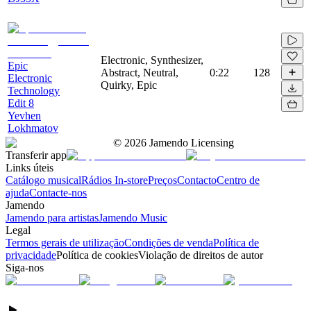
Electronic, Synthesizer,
Epic
Abstract, Neutral,
0:22
128
Electronic
Quirky, Epic
Technology
Edit 8
Yevhen
Lokhmatov
©
2026
Jamendo Licensing
Transferir app
Links úteis
Catálogo musical
Rádios In-store
Preços
Contacto
Centro de
ajuda
Contacte-nos
Jamendo
Jamendo para artistas
Jamendo Music
Legal
Termos gerais de utilização
Condições de venda
Política de
privacidade
Política de cookies
Violação de direitos de autor
Siga-nos