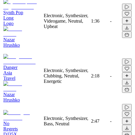
Synth Pop
Electronic, Synthesizer,
Long
Videogame, Neutral,
1:36
-
Logo
Upbeat
Nazar
Hrushko
Danger
Electronic, Synthesizer,
Asia
Clubbing, Neutral,
2:18
-
Travel
Energetic
Nazar
Hrushko
Electronic, Synthesizer,
2:47
-
No
Bass, Neutral
Regrets
DJ35X