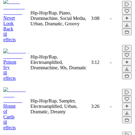
Hip-Hop/Rap, Piano,
Never
Drummachine, Social Media,
3:08
-
Look
Urban, Dramatic, Groovy
Back
ill
effects
Hip-Hop/Rap,
Poison
Electroamplified,
3:12
-
Ivy
Drummachine, 90s, Dramatic
ill
effects
Hip-Hop/Rap, Sampler,
House
Electroamplified, Urban,
3:26
-
of
Dramatic, Dreamy
Cards
ill
effects