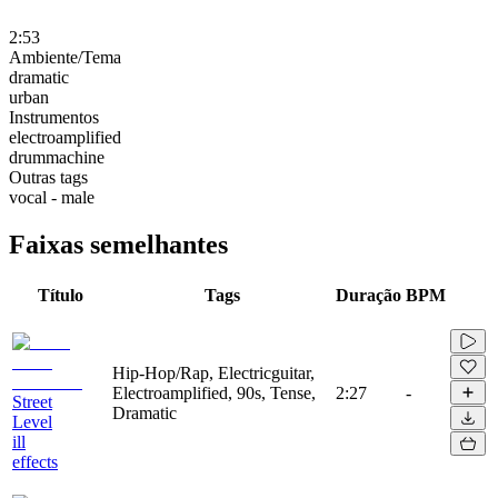
2:53
Ambiente/Tema
dramatic
urban
Instrumentos
electroamplified
drummachine
Outras tags
vocal - male
Faixas semelhantes
Título
Tags
Duração
BPM
Hip-Hop/Rap, Electricguitar,
Electroamplified, 90s, Tense,
2:27
-
Street
Dramatic
Level
ill
effects