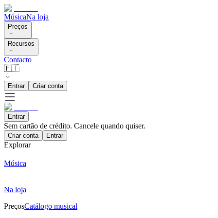
Música
Na loja
Preços
Recursos
Contacto
🇵🇹
Entrar
Criar conta
Entrar
Sem cartão de crédito. Cancele quando quiser.
Criar conta
Entrar
Explorar
Música
Na loja
Preços
Catálogo musical