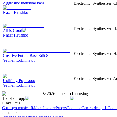
Aggresive industrial bass
Electronic, Synthesizer, 
Nazar Hrushko
Electronic, Synthesizer, 
All is Good
Nazar Hrushko
Electronic, Synthesizer, 
Creative Future Bass Edit 8
Yevhen Lokhmatov
Electronic, Synthesizer, A
Uplifting Pop Loop
Yevhen Lokhmatov
©
2026
Jamendo Licensing
Transferir app
Links úteis
Catálogo musical
Rádios In-store
Preços
Contacto
Centro de ajuda
Conta
Jamendo