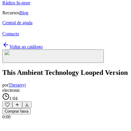
Rádios In-store
Recursos
Blog
Central de ajuda
Contacto
Voltar ao catálogo
This Ambient Technology Looped Version
por
Thesieryj
electronic
1:04
Comprar faixa
0:00