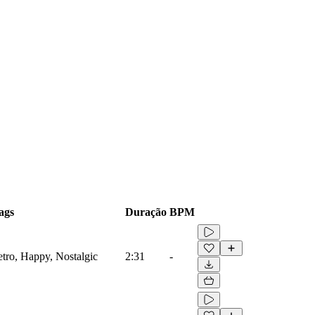
ags
Duração
BPM
etro, Happy, Nostalgic
2:31
-