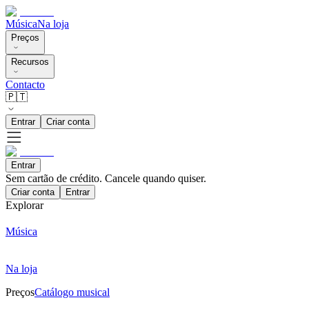
Música
Na loja
Preços
Recursos
Contacto
🇵🇹
Entrar
Criar conta
Entrar
Sem cartão de crédito. Cancele quando quiser.
Criar conta
Entrar
Explorar
Música
Na loja
Preços
Catálogo musical