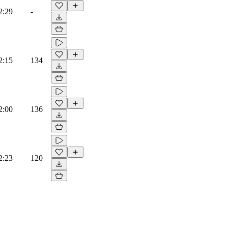
2:29
-
2:15
134
2:00
136
2:23
120