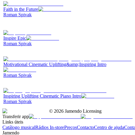
Faith in the Future
Roman Spivak
Inspire Epic
Roman Spivak
Motivational Cinematic Uplifting&amp;Inspiring Intro
Roman Spivak
Inspiring Uplifting Cinematic Piano Intro
Roman Spivak
©
2026
Jamendo Licensing
Transferir app
Links úteis
Catálogo musical
Rádios In-store
Preços
Contacto
Centro de ajuda
Conta
Jamendo