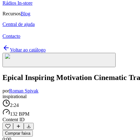
Rádios In-store
Recursos
Blog
Central de ajuda
Contacto
Voltar ao catálogo
Epical Inspiring Motivation Cinematic Tra
por
Roman Spivak
inspirational
2:24
132 BPM
Content ID
Comprar faixa
0:00