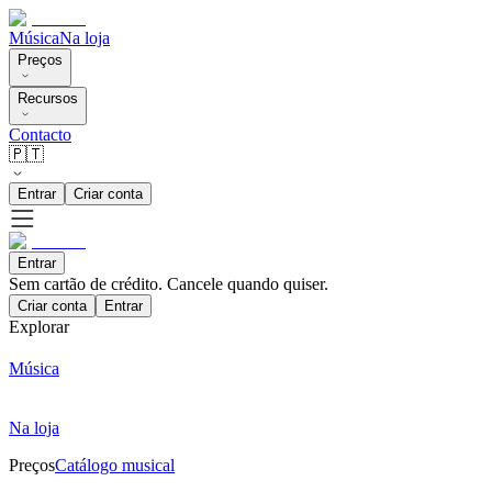
Música
Na loja
Preços
Recursos
Contacto
🇵🇹
Entrar
Criar conta
Entrar
Sem cartão de crédito. Cancele quando quiser.
Criar conta
Entrar
Explorar
Música
Na loja
Preços
Catálogo musical