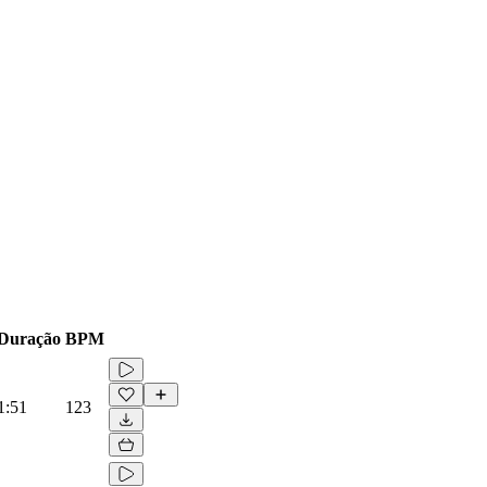
Duração
BPM
1:51
123