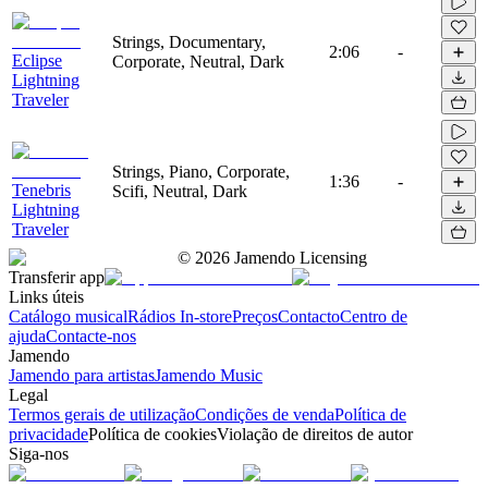
Strings, Documentary,
2:06
-
Eclipse
Corporate, Neutral, Dark
Lightning
Traveler
Strings, Piano, Corporate,
1:36
-
Tenebris
Scifi, Neutral, Dark
Lightning
Traveler
©
2026
Jamendo Licensing
Transferir app
Links úteis
Catálogo musical
Rádios In-store
Preços
Contacto
Centro de
ajuda
Contacte-nos
Jamendo
Jamendo para artistas
Jamendo Music
Legal
Termos gerais de utilização
Condições de venda
Política de
privacidade
Política de cookies
Violação de direitos de autor
Siga-nos