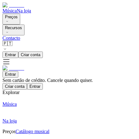
Música
Na loja
Preços
Recursos
Contacto
🇵🇹
Entrar
Criar conta
Entrar
Sem cartão de crédito. Cancele quando quiser.
Criar conta
Entrar
Explorar
Música
Na loja
Preços
Catálogo musical