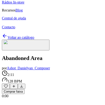
Rádios In-store
Recursos
Blog
Central de ajuda
Contacto
Voltar ao catálogo
Abandoned Area
por
Ashot_Danielyan_Composer
2:11
128 BPM
Comprar faixa
0:00