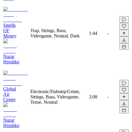
Smells
OF
Trap, Strings, Bass,
1:44
-
Money
Videogame, Neutral, Dark
Nazar
Hrushko
Global
Electronic/Dubstep/Grime,
Air
Strings, Bass, Videogame,
2:08
-
Centre
Tense, Neutral
Nazar
Hrushko