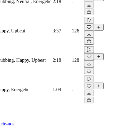
lubbing, Neutral, Energetic
2:18
-
Happy, Upbeat
3:37
126
Clubbing, Happy, Upbeat
2:18
128
Happy, Energetic
1:09
-
cte-nos