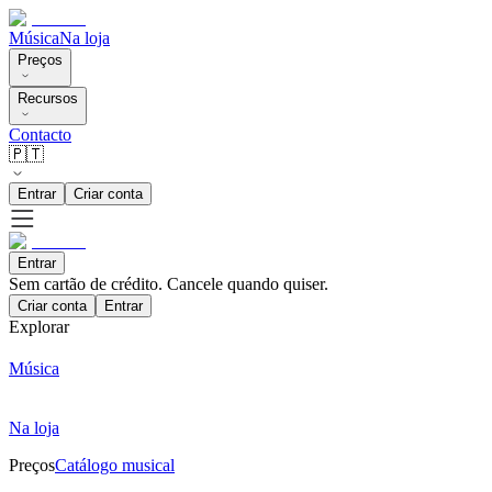
Música
Na loja
Preços
Recursos
Contacto
🇵🇹
Entrar
Criar conta
Entrar
Sem cartão de crédito. Cancele quando quiser.
Criar conta
Entrar
Explorar
Música
Na loja
Preços
Catálogo musical