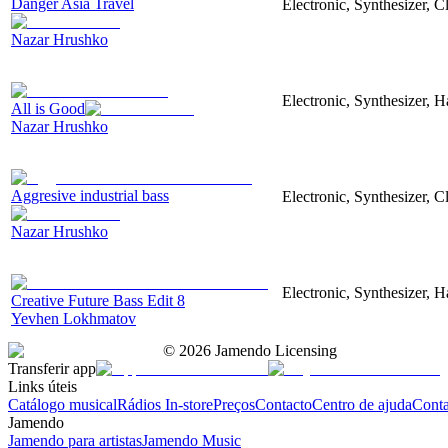
Danger Asia Travel
Electronic, Synthesizer, C
Nazar Hrushko
Electronic, Synthesizer, 
All is Good
Nazar Hrushko
Aggresive industrial bass
Electronic, Synthesizer, 
Nazar Hrushko
Electronic, Synthesizer, 
Creative Future Bass Edit 8
Yevhen Lokhmatov
©
2026
Jamendo Licensing
Transferir app
Links úteis
Catálogo musical
Rádios In-store
Preços
Contacto
Centro de ajuda
Conta
Jamendo
Jamendo para artistas
Jamendo Music