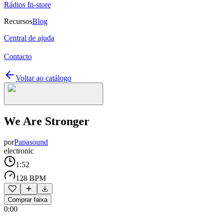
Rádios In-store
Recursos
Blog
Central de ajuda
Contacto
Voltar ao catálogo
We Are Stronger
por
Papasound
electronic
1:52
128 BPM
Comprar faixa
0:00