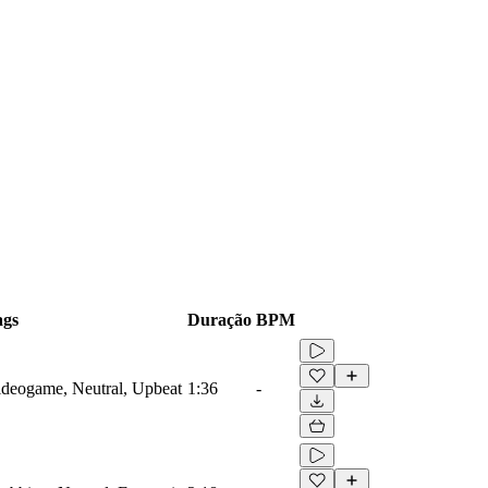
ags
Duração
BPM
Videogame, Neutral, Upbeat
1:36
-