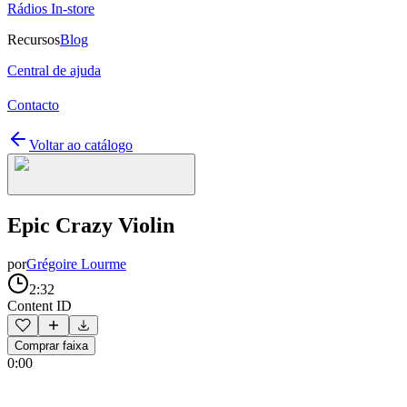
Rádios In-store
Recursos
Blog
Central de ajuda
Contacto
Voltar ao catálogo
Epic Crazy Violin
por
Grégoire Lourme
2:32
Content ID
Comprar faixa
0:00