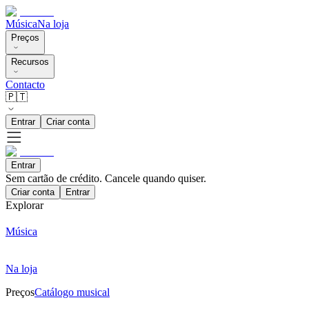
Música
Na loja
Preços
Recursos
Contacto
🇵🇹
Entrar
Criar conta
Entrar
Sem cartão de crédito. Cancele quando quiser.
Criar conta
Entrar
Explorar
Música
Na loja
Preços
Catálogo musical