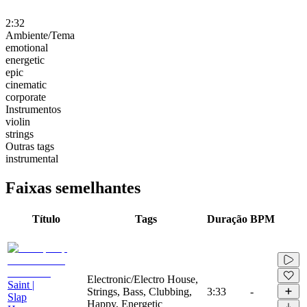
2:32
Ambiente/Tema
emotional
energetic
epic
cinematic
corporate
Instrumentos
violin
strings
Outras tags
instrumental
Faixas semelhantes
Título
Tags
Duração
BPM
Electronic/Electro House,
Saint |
Strings, Bass, Clubbing,
3:33
-
Slap
Happy, Energetic