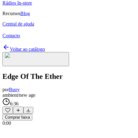
Rádios In-store
Recursos
Blog
Central de ajuda
Contacto
Voltar ao catálogo
Edge Of The Ether
por
Buoy
ambient/new age
6:36
Comprar faixa
0:00