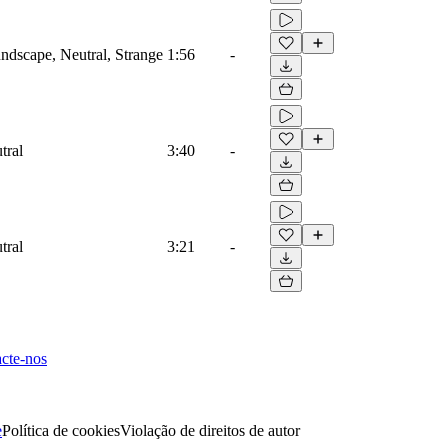
dscape, Neutral, Strange
1:56
-
tral
3:40
-
tral
3:21
-
cte-nos
e
Política de cookies
Violação de direitos de autor