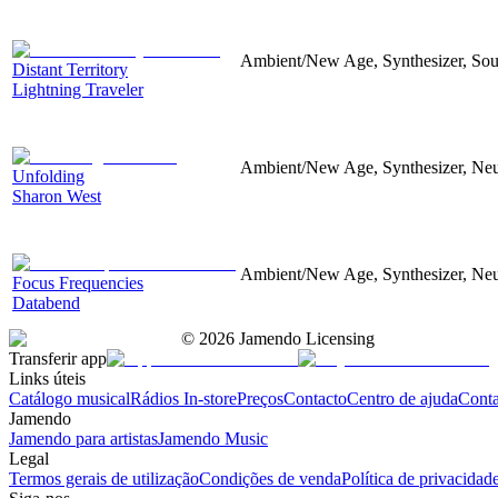
Ambient/New Age, Synthesizer, Soun
Distant Territory
Lightning Traveler
Ambient/New Age, Synthesizer, Neu
Unfolding
Sharon West
Ambient/New Age, Synthesizer, Neu
Focus Frequencies
Databend
©
2026
Jamendo Licensing
Transferir app
Links úteis
Catálogo musical
Rádios In-store
Preços
Contacto
Centro de ajuda
Conta
Jamendo
Jamendo para artistas
Jamendo Music
Legal
Termos gerais de utilização
Condições de venda
Política de privacidad