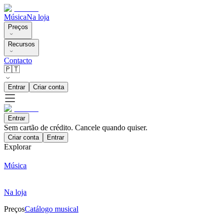
Música
Na loja
Preços
Recursos
Contacto
🇵🇹
Entrar
Criar conta
Entrar
Sem cartão de crédito. Cancele quando quiser.
Criar conta
Entrar
Explorar
Música
Na loja
Preços
Catálogo musical