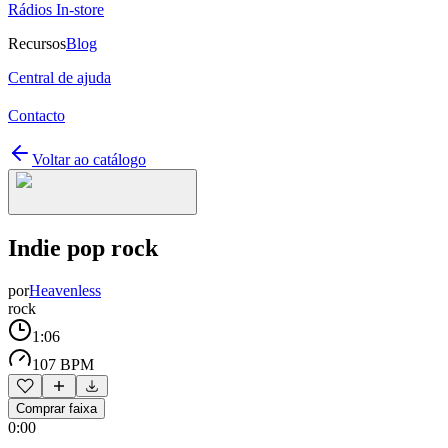
Rádios In-store
Recursos
Blog
Central de ajuda
Contacto
Voltar ao catálogo
Indie pop rock
por
Heavenless
rock
1:06
107 BPM
Comprar faixa
0:00