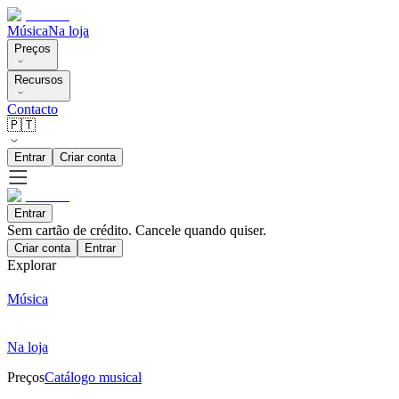
Música
Na loja
Preços
Recursos
Contacto
🇵🇹
Entrar
Criar conta
Entrar
Sem cartão de crédito. Cancele quando quiser.
Criar conta
Entrar
Explorar
Música
Na loja
Preços
Catálogo musical