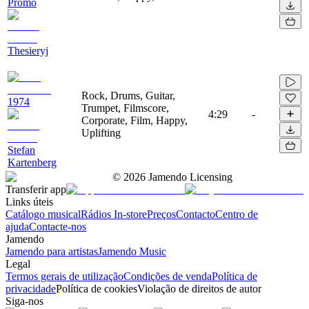
Promo
Thesieryj
Rock, Drums, Guitar,
1974
Trumpet, Filmscore,
4:29
-
Corporate, Film, Happy,
Uplifting
Stefan
Kartenberg
©
2026
Jamendo Licensing
Transferir app
Links úteis
Catálogo musical
Rádios In-store
Preços
Contacto
Centro de
ajuda
Contacte-nos
Jamendo
Jamendo para artistas
Jamendo Music
Legal
Termos gerais de utilização
Condições de venda
Política de
privacidade
Política de cookies
Violação de direitos de autor
Siga-nos