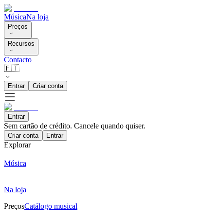
Música
Na loja
Preços
Recursos
Contacto
🇵🇹
Entrar
Criar conta
Entrar
Sem cartão de crédito. Cancele quando quiser.
Criar conta
Entrar
Explorar
Música
Na loja
Preços
Catálogo musical