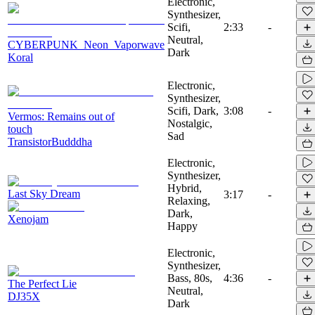
Electronic,
Synthesizer,
Scifi,
2:33
-
Neutral,
CYBERPUNK_Neon_Vaporwave
Dark
Koral
Electronic,
Synthesizer,
Scifi, Dark,
3:08
-
Vermos: Remains out of
Nostalgic,
touch
Sad
TransistorBudddha
Electronic,
Synthesizer,
Hybrid,
Last Sky Dream
3:17
-
Relaxing,
Dark,
Xenojam
Happy
Electronic,
Synthesizer,
Bass, 80s,
4:36
-
The Perfect Lie
Neutral,
DJ35X
Dark