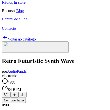
Rádios In-store
Recursos
Blog
Central de ajuda
Contacto
Voltar ao catálogo
Retro Futuristic Synth Wave
por
AudioPanda
electronic
1:33
84 BPM
Comprar faixa
0:00