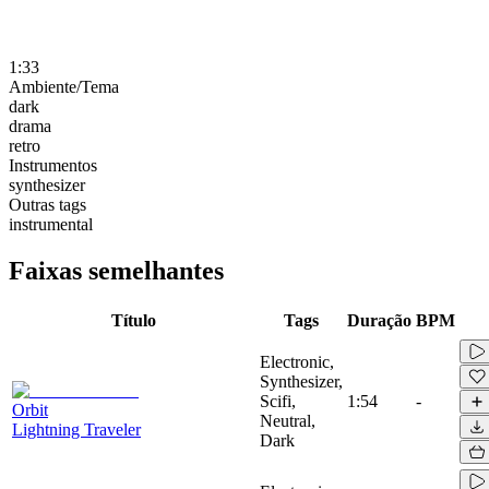
1:33
Ambiente/Tema
dark
drama
retro
Instrumentos
synthesizer
Outras tags
instrumental
Faixas semelhantes
Título
Tags
Duração
BPM
Electronic,
Synthesizer,
Scifi,
1:54
-
Orbit
Neutral,
Lightning Traveler
Dark