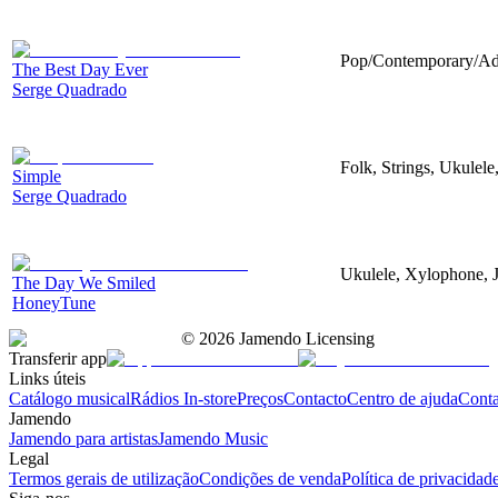
Pop/Contemporary/Adu
The Best Day Ever
Serge Quadrado
Folk, Strings, Ukulel
Simple
Serge Quadrado
Ukulele, Xylophone, 
The Day We Smiled
HoneyTune
©
2026
Jamendo Licensing
Transferir app
Links úteis
Catálogo musical
Rádios In-store
Preços
Contacto
Centro de ajuda
Conta
Jamendo
Jamendo para artistas
Jamendo Music
Legal
Termos gerais de utilização
Condições de venda
Política de privacidad