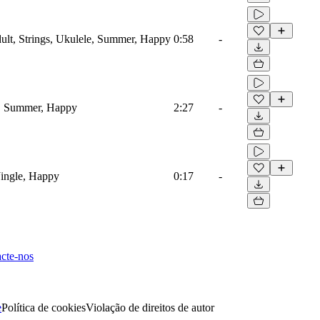
lt, Strings, Ukulele, Summer, Happy
0:58
-
e, Summer, Happy
2:27
-
Jingle, Happy
0:17
-
cte-nos
e
Política de cookies
Violação de direitos de autor