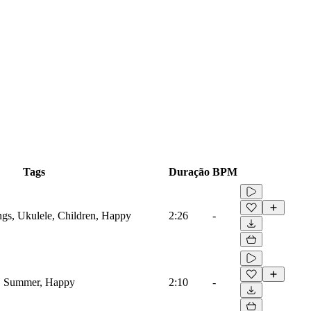
Tags
Duração
BPM
ings, Ukulele, Children, Happy
2:26
-
e, Summer, Happy
2:10
-