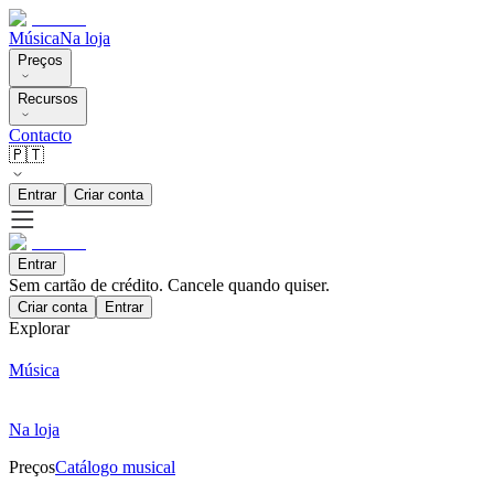
Música
Na loja
Preços
Recursos
Contacto
🇵🇹
Entrar
Criar conta
Entrar
Sem cartão de crédito. Cancele quando quiser.
Criar conta
Entrar
Explorar
Música
Na loja
Preços
Catálogo musical