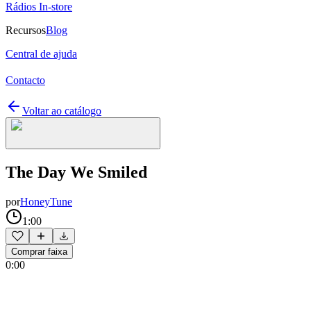
Rádios In-store
Recursos
Blog
Central de ajuda
Contacto
Voltar ao catálogo
The Day We Smiled
por
HoneyTune
1:00
Comprar faixa
0:00