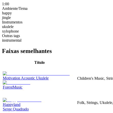
1:00
Ambiente/Tema
happy
jingle
Instrumentos
ukulele
xylophone
Outras tags
instrumental
Faixas semelhantes
Título
Motivation Acoustic Ukulele
Children's Music, Str
ForestMusic
Folk, Strings, Ukulel
Happyland
Serge Quadrado