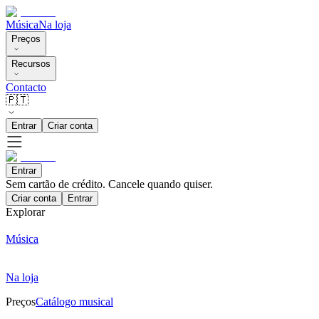
Música
Na loja
Preços
Recursos
Contacto
🇵🇹
Entrar
Criar conta
Entrar
Sem cartão de crédito. Cancele quando quiser.
Criar conta
Entrar
Explorar
Música
Na loja
Preços
Catálogo musical