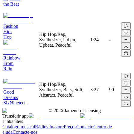
the Beat
Fashion
Hip-
Hip-Hop/Rap,
Hop
Synthesizer, Urban,
1:24
-
Upbeat, Peaceful
Rainbow
From
Rain
Hip-Hop/Rap,
Synthesizer, Bass, Soft,
3:27
90
Good
Abstract, Peaceful
Dreams
SixNineteen
©
2026
Jamendo Licensing
Transferir app
Links úteis
Catálogo musical
Rádios In-store
Preços
Contacto
Centro de
ajuda
Contacte-nos