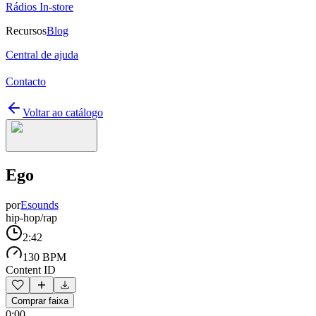
Rádios In-store
Recursos
Blog
Central de ajuda
Contacto
Voltar ao catálogo
Ego
por
Esounds
hip-hop/rap
2:42
130 BPM
Content ID
Comprar faixa
0:00