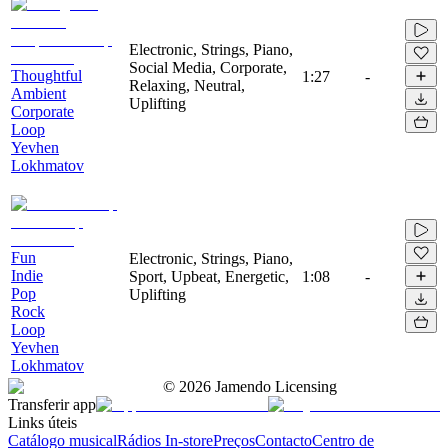
Electronic, Strings, Piano,
Social Media, Corporate,
Thoughtful
1:27
-
Relaxing, Neutral,
Ambient
Uplifting
Corporate
Loop
Yevhen
Lokhmatov
Fun
Electronic, Strings, Piano,
Indie
Sport, Upbeat, Energetic,
1:08
-
Pop
Uplifting
Rock
Loop
Yevhen
Lokhmatov
©
2026
Jamendo Licensing
Transferir app
Links úteis
Catálogo musical
Rádios In-store
Preços
Contacto
Centro de