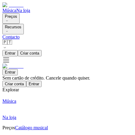
Música
Na loja
Preços
Recursos
Contacto
🇵🇹
Entrar
Criar conta
Entrar
Sem cartão de crédito. Cancele quando quiser.
Criar conta
Entrar
Explorar
Música
Na loja
Preços
Catálogo musical