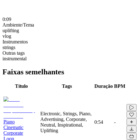
0:09
Ambiente/Tema
uplifting
vlog
Instrumentos
strings
Outras tags
instrumental
Faixas semelhantes
Título
Tags
Duração
BPM
Electronic, Strings, Piano,
Advertising, Corporate,
Piano
0:54
-
Neutral, Inspirational,
Cinematic
Uplifting
Corporate
Loop