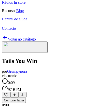
Rádios In-store
Recursos
Blog
Central de ajuda
Contacto
Voltar ao catálogo
Tails You Win
por
Grumpynora
electronic
0:09
97 BPM
Comprar faixa
0:00