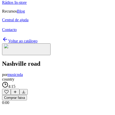
Rádios In-store
Recursos
Blog
Central de ajuda
Contacto
Voltar ao catálogo
Nashville road
por
musicnda
country
4:15
Comprar faixa
0:00