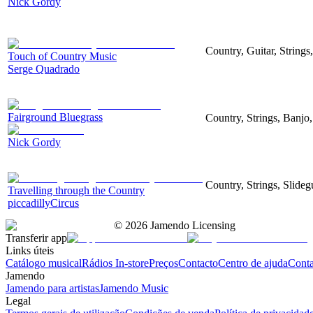
Nick Gordy
Country, Guitar, String
Touch of Country Music
Serge Quadrado
Fairground Bluegrass
Country, Strings, Banjo
Nick Gordy
Country, Strings, Slideg
Travelling through the Country
piccadillyCircus
©
2026
Jamendo Licensing
Transferir app
Links úteis
Catálogo musical
Rádios In-store
Preços
Contacto
Centro de ajuda
Conta
Jamendo
Jamendo para artistas
Jamendo Music
Legal