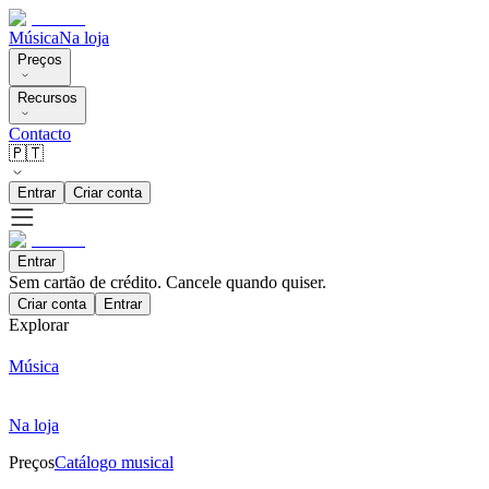
Música
Na loja
Preços
Recursos
Contacto
🇵🇹
Entrar
Criar conta
Entrar
Sem cartão de crédito. Cancele quando quiser.
Criar conta
Entrar
Explorar
Música
Na loja
Preços
Catálogo musical