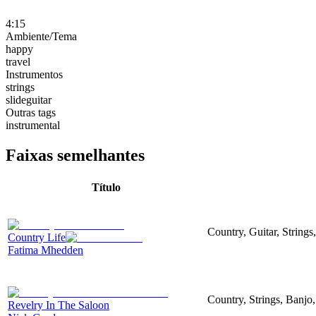
4:15
Ambiente/Tema
happy
travel
Instrumentos
strings
slideguitar
Outras tags
instrumental
Faixas semelhantes
Título
Country, Guitar, String
Country Life
Fatima Mhedden
Country, Strings, Banjo,
Revelry In The Saloon